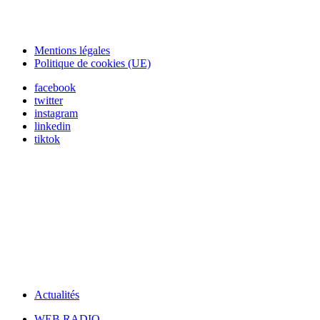
Mentions légales
Politique de cookies (UE)
facebook
twitter
instagram
linkedin
tiktok
Actualités
WEB RADIO