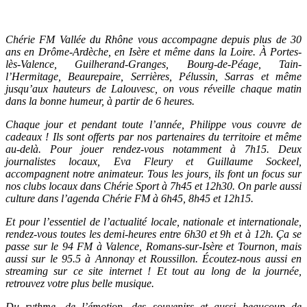
Chérie FM Vallée du Rhône vous accompagne depuis plus de 30
ans en Drôme-Ardèche, en Isère et même dans la Loire. À Portes-
lès-Valence, Guilherand-Granges, Bourg-de-Péage, Tain-
l’Hermitage, Beaurepaire, Serrières, Pélussin, Sarras et même
jusqu’aux hauteurs de Lalouvesc, on vous réveille chaque matin
dans la bonne humeur, à partir de 6 heures.
Chaque jour et pendant toute l’année, Philippe vous couvre de
cadeaux ! Ils sont offerts par nos partenaires du territoire et même
au-delà. Pour jouer rendez-vous notamment à 7h15. Deux
journalistes locaux, Eva Fleury et Guillaume Sockeel,
accompagnent notre animateur. Tous les jours, ils font un focus sur
nos clubs locaux dans Chérie Sport à 7h45 et 12h30. On parle aussi
culture dans l’agenda Chérie FM à 6h45, 8h45 et 12h15.
Et pour l’essentiel de l’actualité locale, nationale et internationale,
rendez-vous toutes les demi-heures entre 6h30 et 9h et à 12h. Ça se
passe sur le 94 FM à Valence, Romans-sur-Isère et Tournon, mais
aussi sur le 95.5 à Annonay et Roussillon. Écoutez-nous aussi en
streaming sur ce site internet ! Et tout au long de la journée,
retrouvez votre plus belle musique.
Du rythme, de l’émotion, des souvenirs et aussi beaucoup de