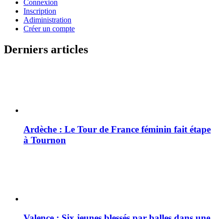
Connexion
Inscription
Adiministration
Créer un compte
Derniers articles
Ardèche : Le Tour de France féminin fait étape
à Tournon
Valence : Six jeunes blessés par balles dans une