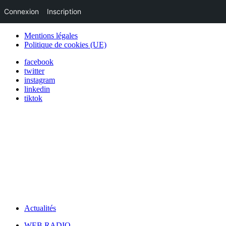
Connexion
Inscription
Mentions légales
Politique de cookies (UE)
facebook
twitter
instagram
linkedin
tiktok
Actualités
WEB RADIO