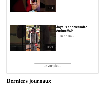
1:04
Joyeux anniversaire
Amine 🎂🎉
30.07.2026
0:29
En voir plus...
Derniers journaux