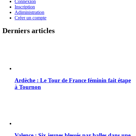
Connexion
Inscription
Adiministration
Créer un compte
Derniers articles
Ardèche : Le Tour de France féminin fait étape
à Tournon
Valence : Six jeunes blessés par balles dans une