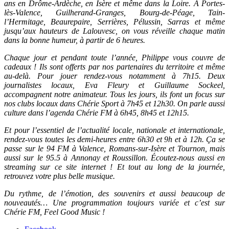
ans en Drôme-Ardèche, en Isère et même dans la Loire. À Portes-
lès-Valence, Guilherand-Granges, Bourg-de-Péage, Tain-
l’Hermitage, Beaurepaire, Serrières, Pélussin, Sarras et même
jusqu’aux hauteurs de Lalouvesc, on vous réveille chaque matin
dans la bonne humeur, à partir de 6 heures.
Chaque jour et pendant toute l’année, Philippe vous couvre de
cadeaux ! Ils sont offerts par nos partenaires du territoire et même
au-delà. Pour jouer rendez-vous notamment à 7h15. Deux
journalistes locaux, Eva Fleury et Guillaume Sockeel,
accompagnent notre animateur. Tous les jours, ils font un focus sur
nos clubs locaux dans Chérie Sport à 7h45 et 12h30. On parle aussi
culture dans l’agenda Chérie FM à 6h45, 8h45 et 12h15.
Et pour l’essentiel de l’actualité locale, nationale et internationale,
rendez-vous toutes les demi-heures entre 6h30 et 9h et à 12h. Ça se
passe sur le 94 FM à Valence, Romans-sur-Isère et Tournon, mais
aussi sur le 95.5 à Annonay et Roussillon. Écoutez-nous aussi en
streaming sur ce site internet ! Et tout au long de la journée,
retrouvez votre plus belle musique.
Du rythme, de l’émotion, des souvenirs et aussi beaucoup de
nouveautés… Une programmation toujours variée et c’est sur
Chérie FM, Feel Good Music !