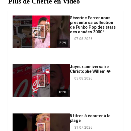
Plus de Chérie en Vidéo
Séverine Ferrer nous
présente sa collection
de Funko Pop des stars
des années 2000 !
07.08.2026
2:29
Joyeux anniversaire
Christophe Willem ❤️
03.08.2026
0:28
5 titres à écouter à la
plage
31.07.2026