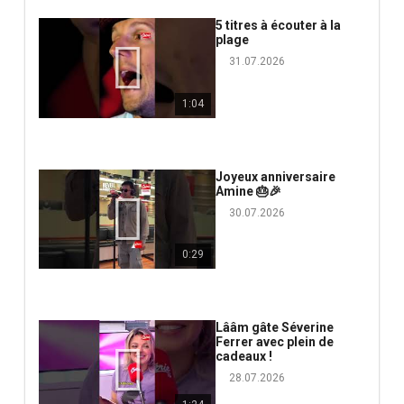
5 titres à écouter à la
plage
31.07.2026
1:04
Joyeux anniversaire
Amine 🎂🎉
30.07.2026
0:29
Lââm gâte Séverine
Ferrer avec plein de
cadeaux !
28.07.2026