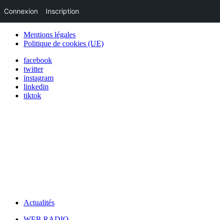
Connexion
Inscription
Mentions légales
Politique de cookies (UE)
facebook
twitter
instagram
linkedin
tiktok
Actualités
WEB RADIO