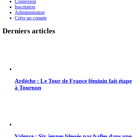
Connexion
Inscription
Adiministration
Créer un compte
Derniers articles
Ardèche : Le Tour de France féminin fait étape
à Tournon
Valence : Six jeunes blessés par balles dans une