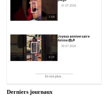
31.07.2026
1:04
Joyeux anniversaire
Amine 🎂🎉
30.07.2026
0:29
En voir plus...
Derniers journaux