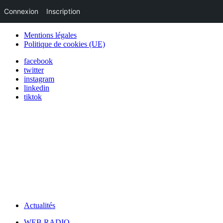
Connexion
Inscription
Mentions légales
Politique de cookies (UE)
facebook
twitter
instagram
linkedin
tiktok
Actualités
WEB RADIO