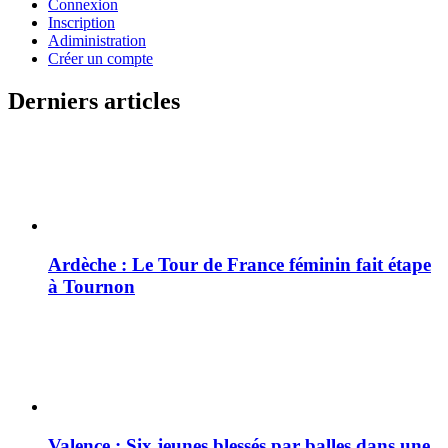
Connexion
Inscription
Adiministration
Créer un compte
Derniers articles
Ardèche : Le Tour de France féminin fait étape
à Tournon
Valence : Six jeunes blessés par balles dans une