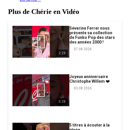
Plus de Chérie en Vidéo
Séverine Ferrer nous
présente sa collection
de Funko Pop des stars
des années 2000 !
07.08.2026
2:29
Joyeux anniversaire
Christophe Willem ❤️
03.08.2026
0:28
5 titres à écouter à la
plage