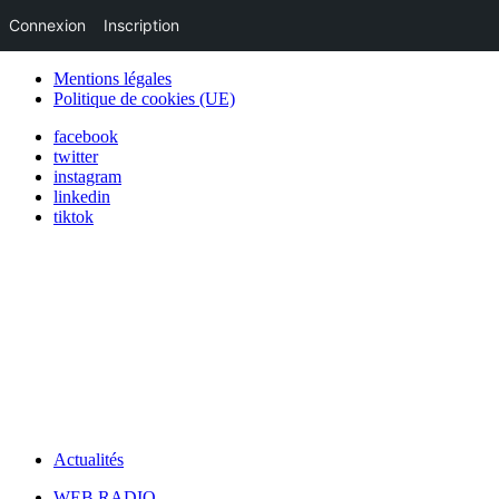
Connexion
Inscription
Mentions légales
Politique de cookies (UE)
facebook
twitter
instagram
linkedin
tiktok
Actualités
WEB RADIO