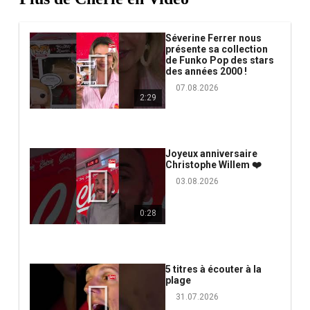
Séverine Ferrer nous
présente sa collection
de Funko Pop des stars
des années 2000 !
07.08.2026
2:29
Joyeux anniversaire
Christophe Willem ❤️
03.08.2026
0:28
5 titres à écouter à la
plage
31.07.2026