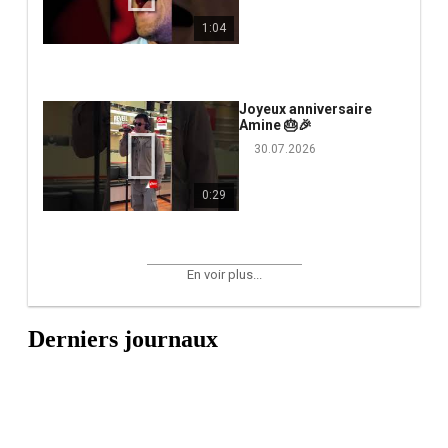
1:04
Joyeux anniversaire
Amine 🎂🎉
30.07.2026
0:29
En voir plus...
Derniers journaux