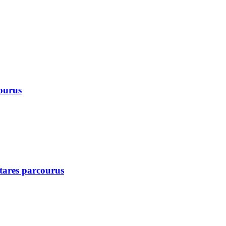
courus
ctares parcourus