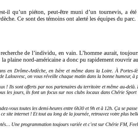
st-il qu’un piéton, peut-être muni d’un tournevis, a été 
dèche. Ce sont des témoins ont alerté les équipes du parc. 
cherche de l’individu, en vain. L’homme aurait, toujours 
 la plaine nord-américaine a donc pu rapidement rouvrir au
s en Drôme-Ardèche, en Isère et même dans la Loire. À Portes-lès
de Lalouvesc, on vous réveille chaque matin dans la bonne humeur, à p
x ! Ils sont offerts par nos partenaires du territoire et même au-del
s les jours, ils font un focus sur nos clubs locaux dans Chérie Spor
, rendez-vous toutes les demi-heures entre 6h30 et 9h et à 12h. Ça se pa
 site internet ! Et tout au long de la journée, retrouvez votre plus bel
utés… Une programmation toujours variée et c’est sur Chérie FM, Fee