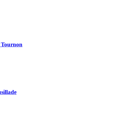
à Tournon
usillade