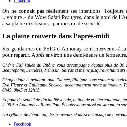
LinkedIn
On ne connait pas réellement ses intentions. Toujours e
« voiture » du Wow Safari Peaugres, dans le nord de l’Ar
à sa plaine des bisons, par mesure de sécurité.
La plaine rouverte dans l’après-midi
Six gendarmes du PSIG d’Annonay sont intervenus à la re
pour repartir. Après environ une demi-heure de fermeture,
Chérie FM Vallée du Rhône vous accompagne depuis plus de 30 an
Beaurepaire, Serrières, Pélussin, Sarras et même jusqu’aux hauteurs 
Chaque jour et pendant toute l’année, Philippe vous couvre de cadeau
Eva Fleury et Guillaume Sockeel, accompagnent notre animateur. Tou
6h45, 8h45 et 12h15.
Et pour l’essentiel de l’actualité locale, nationale et internationale
le 95.5 à Annonay et Roussillon. Écoutez-nous aussi en streaming sur ce
Du rythme, de l’émotion, des souvenirs et aussi beaucoup de nouvea
Facebook