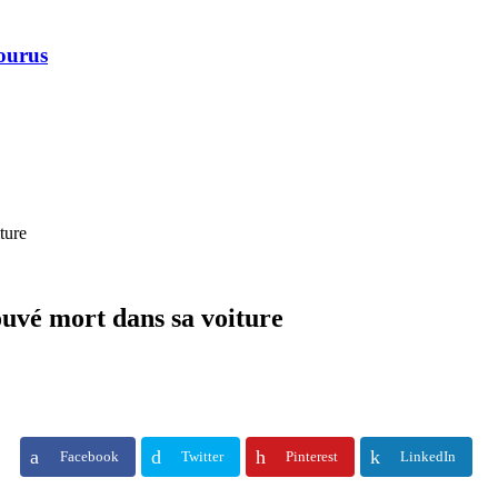
courus
ture
uvé mort dans sa voiture
Facebook
Twitter
Pinterest
LinkedIn