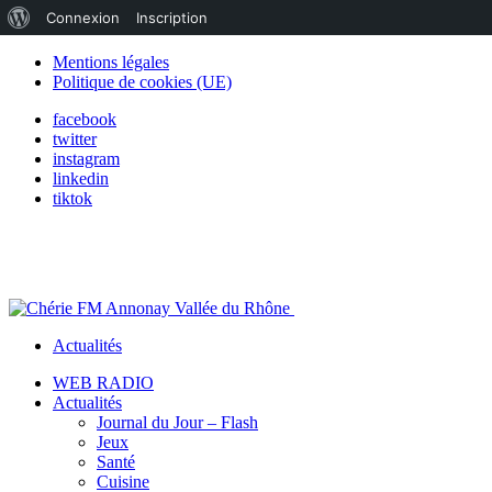
À
Connexion
Inscription
propos
Mentions légales
Politique de cookies (UE)
de
facebook
WordPress
twitter
instagram
linkedin
tiktok
Actualités
WEB RADIO
Actualités
Journal du Jour – Flash
Jeux
Santé
Cuisine