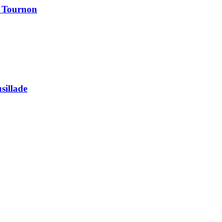
à Tournon
usillade