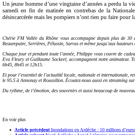
Un jeune homme d’une vingtaine d’années a perdu la vie, 
samedi en fin de matinée en contrebas de la Nationale 7
désincarcérée mais les pompiers n’ont rien pu faire pour l
Chérie FM Vallée du Rhône vous accompagne depuis plus de 30 an
Beaurepaire, Serrières, Pélussin, Sarras et même jusqu’aux hauteurs 
Chaque jour et pendant toute l’année, Philippe vous couvre de cadeau
Eva Fleury et Guillaume Sockeel, accompagnent notre animateur. Tou
6h45, 8h45 et 12h15.
Et pour l’essentiel de l’actualité locale, nationale et internationale
le 95.5 à Annonay et Roussillon. Écoutez-nous aussi en streaming sur ce
Du rythme, de l’émotion, des souvenirs et aussi beaucoup de nouvea
En voir plus
Article précédent
Inondations en Ardèche : 10 millions d’euros