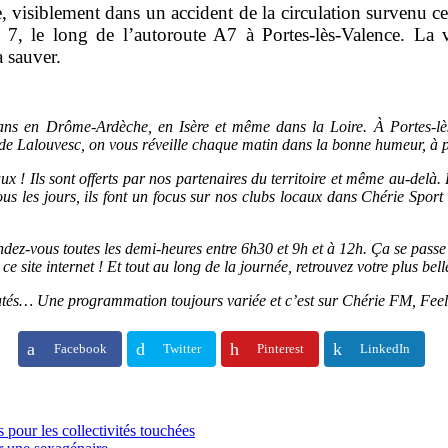
visiblement dans un accident de la circulation survenu ces 
, le long de l’autoroute A7 à Portes-lès-Valence. La vic
a sauver.
s en Drôme-Ardèche, en Isère et même dans la Loire. À Portes-lès
de Lalouvesc, on vous réveille chaque matin dans la bonne humeur, à p
x ! Ils sont offerts par nos partenaires du territoire et même au-del
s les jours, ils font un focus sur nos clubs locaux dans Chérie Spor
, rendez-vous toutes les demi-heures entre 6h30 et 9h et à 12h. Ça se pa
 site internet ! Et tout au long de la journée, retrouvez votre plus bel
utés… Une programmation toujours variée et c’est sur Chérie FM, Fee
Facebook
Twitter
Pinterest
LinkedIn
 pour les collectivités touchées