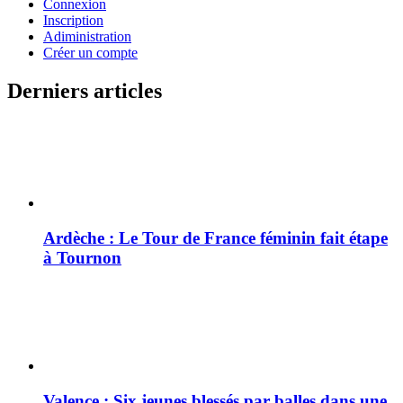
Connexion
Inscription
Adiministration
Créer un compte
Derniers articles
Ardèche : Le Tour de France féminin fait étape
à Tournon
Valence : Six jeunes blessés par balles dans une