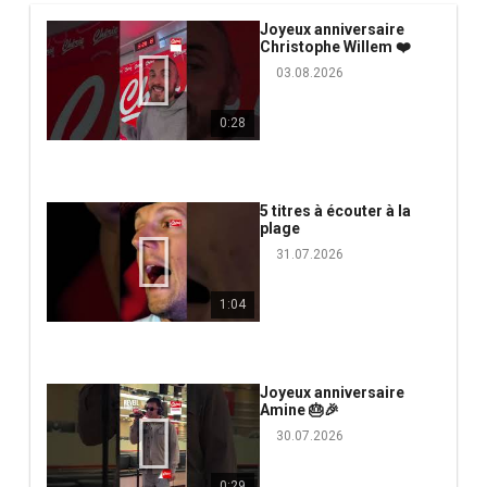
Joyeux anniversaire
Christophe Willem ❤️
03.08.2026
0:28
5 titres à écouter à la
plage
31.07.2026
1:04
Joyeux anniversaire
Amine 🎂🎉
30.07.2026
0:29