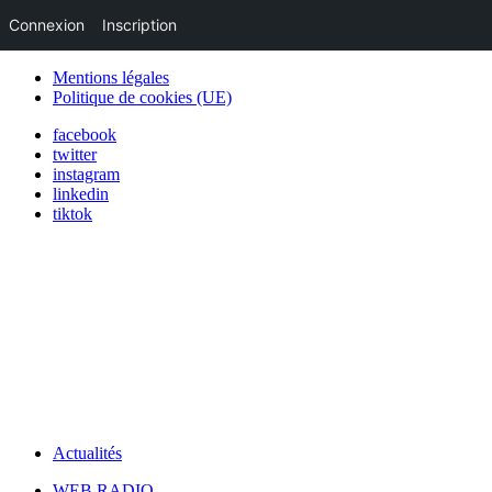
Connexion
Inscription
Mentions légales
Politique de cookies (UE)
facebook
twitter
instagram
linkedin
tiktok
Actualités
WEB RADIO