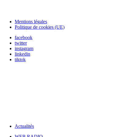
Mentions légales
Politique de cookies (UE)
facebook
twitter
instagram
linkedin
tiktok
Actualités
WEB RADIO