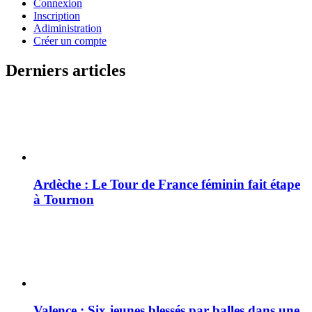
Connexion
Inscription
Adiministration
Créer un compte
Derniers articles
Ardèche : Le Tour de France féminin fait étape
à Tournon
Valence : Six jeunes blessés par balles dans une