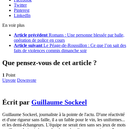
Twitter
Pinterest
LinkedIn
En voir plus
Article précédent
Romans : Une personne blessée par balle,
opération de police en cours
Article suivant
Le Péage-de-Roussillon : Ce que l’on sait des
faits de violences commis dimanche soir
Que pensez-vous de cet article ?
1
Point
Upvote
Downvote
Écrit par
Guillaume Sockeel
Guillaume Sockeel, journaliste à la pointe de l'actu. D'une réactivité
et d'une rigueur sans faille, il a un faible pour le vin, les uniformes...
et les demi-échangeurs. L'équipe ne serait rien sans ses jeux de mots