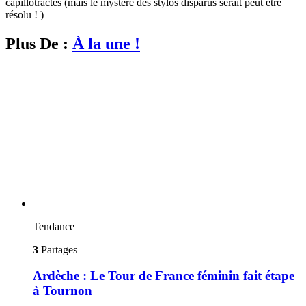
capillotractés (mais le mystère des stylos disparus serait peut être
résolu ! )
Plus De :
À la une !
Tendance
3
Partages
Ardèche : Le Tour de France féminin fait étape
à Tournon