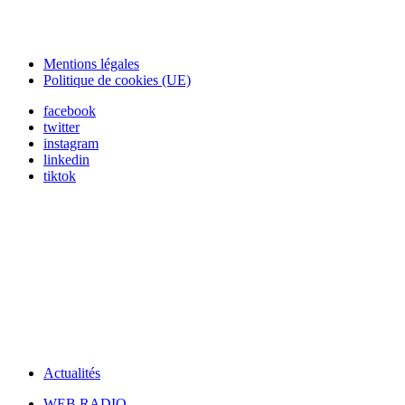
Mentions légales
Politique de cookies (UE)
facebook
twitter
instagram
linkedin
tiktok
Actualités
WEB RADIO