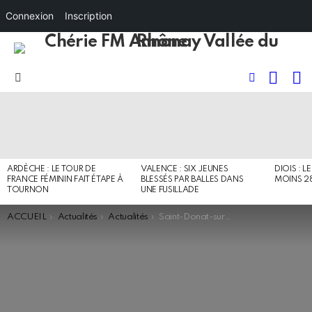
Connexion
Inscription
RECHE
I
FOLLOW
Menu
US
DERNIERS
ARTICLES
ARDÈCHE : LE TOUR DE
VALENCE : SIX JEUNES
DIOIS : L
FRANCE FÉMININ FAIT ÉTAPE À
BLESSÉS PAR BALLES DANS
MOINS 2
TOURNON
UNE FUSILLADE
You are here:
ACCUEIL
Actualités
Actualités
Saint-Donat-sur-l’Herbasse : Un conducteur perd la vie dans un accident