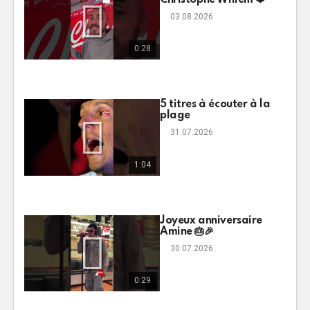
Christophe Willem ❤️
03.08.2026
0:28
5 titres à écouter à la
plage
31.07.2026
1:04
Joyeux anniversaire
Amine 🎂🎉
30.07.2026
0:29