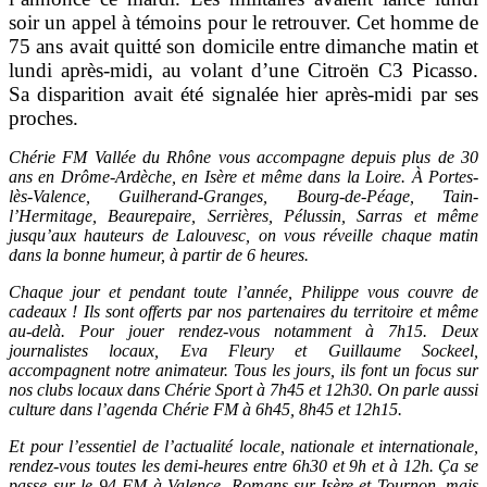
soir un appel à témoins pour le retrouver. Cet homme de
75 ans avait quitté son domicile entre dimanche matin et
lundi après-midi, au volant d’une Citroën C3 Picasso.
Sa disparition avait été signalée hier après-midi par ses
proches.
Chérie FM Vallée du Rhône vous accompagne depuis plus de 30
ans en Drôme-Ardèche, en Isère et même dans la Loire. À Portes-
lès-Valence, Guilherand-Granges, Bourg-de-Péage, Tain-
l’Hermitage, Beaurepaire, Serrières, Pélussin, Sarras et même
jusqu’aux hauteurs de Lalouvesc, on vous réveille chaque matin
dans la bonne humeur, à partir de 6 heures.
Chaque jour et pendant toute l’année, Philippe vous couvre de
cadeaux ! Ils sont offerts par nos partenaires du territoire et même
au-delà. Pour jouer rendez-vous notamment à 7h15. Deux
journalistes locaux, Eva Fleury et Guillaume Sockeel,
accompagnent notre animateur. Tous les jours, ils font un focus sur
nos clubs locaux dans Chérie Sport à 7h45 et 12h30. On parle aussi
culture dans l’agenda Chérie FM à 6h45, 8h45 et 12h15.
Et pour l’essentiel de l’actualité locale, nationale et internationale,
rendez-vous toutes les demi-heures entre 6h30 et 9h et à 12h. Ça se
passe sur le 94 FM à Valence, Romans-sur-Isère et Tournon, mais