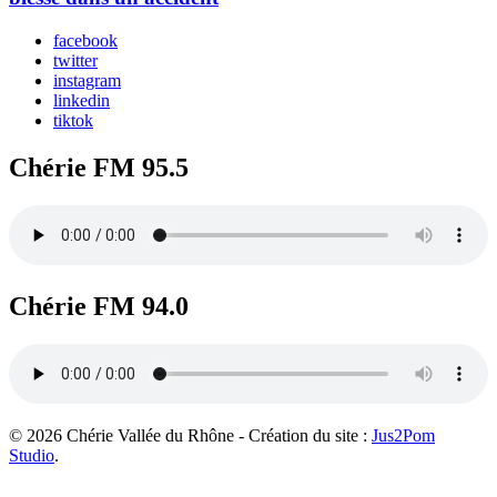
facebook
twitter
instagram
linkedin
tiktok
Chérie FM 95.5
Chérie FM 94.0
© 2026 Chérie Vallée du Rhône - Création du site :
Jus2Pom
Studio
.