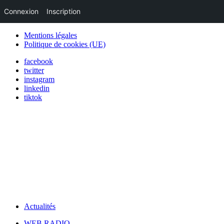
Connexion
Inscription
Mentions légales
Politique de cookies (UE)
facebook
twitter
instagram
linkedin
tiktok
Actualités
WEB RADIO