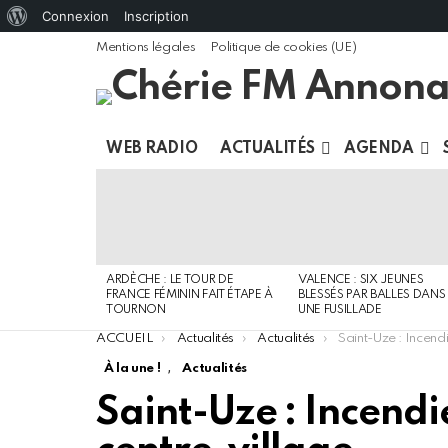
À
Connexion
Inscription
propos
Mentions légales
Politique de cookies (UE)
de
WordPress
WEB RADIO
ACTUALITÉS
AGENDA
DERNIERS
ARTICLES
ARDÈCHE : LE TOUR DE
VALENCE : SIX JEUNES
FRANCE FÉMININ FAIT ÉTAPE À
BLESSÉS PAR BALLES DANS
TOURNON
UNE FUSILLADE
You are here:
ACCUEIL
Actualités
Actualités
Saint-Uze : Incendie d’une ma
,
À la une !
Actualités
Saint-Uze : Incendi