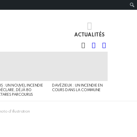
ACTUALITÉS
RECHERCHE
IDENTIFIANT
SWITCH
SKIN
IS : UN NOUVEL INCENDIE
DAVÉZIEUX : UN INCENDIE EN
DÉCLARE, DÉJÀ 80
COURS DANS LA COMMUNE
TARES PARCOURUS
oto d'illustration