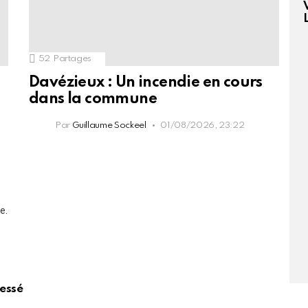
52
Partages
Davézieux : Un incendie en cours
dans la commune
Par
Guillaume Sockeel
01/08/2026, 23:22
e.
lessé