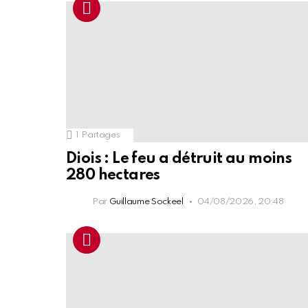
1
Partages
Diois : Le feu a détruit au moins
280 hectares
Par
Guillaume Sockeel
04/08/2026, 20:48