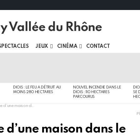
SPECTACLES
JEUX
CINÉMA
CONTACT
DIOIS : LE FEU A DÉTRUIT AU
NOUVEL INCENDIE DANS LE
DIO
MOINS 280 HECTARES
DIOIS : 110 HECTARES
SE 
PARCOURUS
HEC
ison dans le centre-village
Ph
e d’une maison dans le