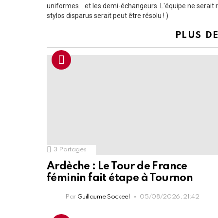
uniformes... et les demi-échangeurs. L'équipe ne serait 
stylos disparus serait peut être résolu ! )
PLUS DE
3
Partages
Ardèche : Le Tour de France
féminin fait étape à Tournon
Par
Guillaume Sockeel
05/08/2026, 21:42