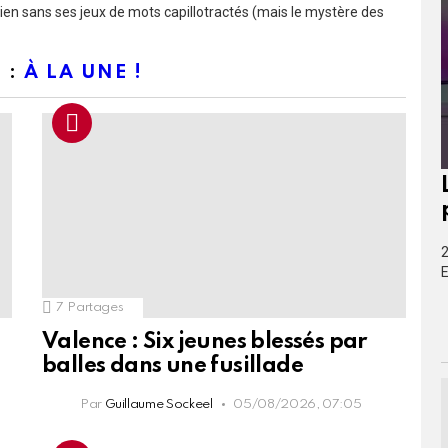
rien sans ses jeux de mots capillotractés (mais le mystère des
 :
À LA UNE !
2
E
7
Partages
Valence : Six jeunes blessés par
balles dans une fusillade
Par
Guillaume Sockeel
05/08/2026, 07:05