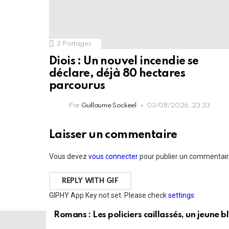
2
Partages
Diois : Un nouvel incendie se
déclare, déjà 80 hectares
parcourus
Par
Guillaume Sockeel
03/08/2026, 23:33
Laisser un commentaire
Vous devez
vous connecter
pour publier un commentair
REPLY WITH
GIF
GIPHY App Key not set. Please check
settings
Romans : Les policiers caillassés, un jeune b