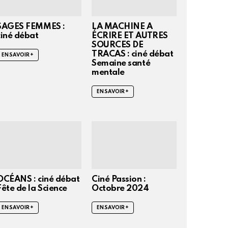
SAGES FEMMES :
LA MACHINE A
ciné débat
ÉCRIRE ET AUTRES
SOURCES DE
TRACAS : ciné débat
EN SAVOIR +
Semaine santé
mentale
EN SAVOIR +
OCÉANS : ciné débat
Ciné Passion :
Fête de la Science
Octobre 2024
EN SAVOIR +
EN SAVOIR +