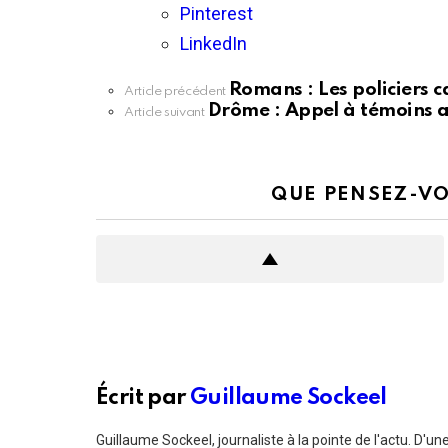
Pinterest
LinkedIn
Romans : Les policiers ca
En
Article précédent
voir
Drôme : Appel à témoins a
Article suivant
plus
QUE PENSEZ-VO
Écrit par
Guillaume Sockeel
Guillaume Sockeel, journaliste à la pointe de l'actu. D'une r