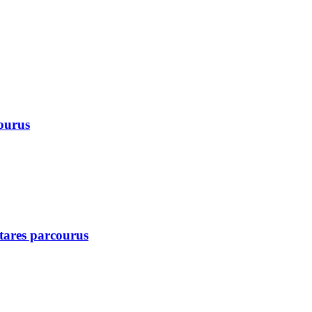
courus
ctares parcourus