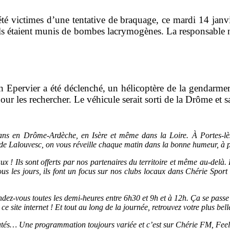
té victimes d’une tentative de braquage, ce mardi 14 janvi
. Ils étaient munis de bombes lacrymogènes. La responsable ne 
an Epervier a été déclenché, un hélicoptère de la gendarmeri
our les rechercher. Le véhicule serait sorti de la Drôme et sa
s en Drôme-Ardèche, en Isère et même dans la Loire. À Portes-lès
de Lalouvesc, on vous réveille chaque matin dans la bonne humeur, à p
x ! Ils sont offerts par nos partenaires du territoire et même au-del
s les jours, ils font un focus sur nos clubs locaux dans Chérie Spor
, rendez-vous toutes les demi-heures entre 6h30 et 9h et à 12h. Ça se pa
 site internet ! Et tout au long de la journée, retrouvez votre plus bel
utés… Une programmation toujours variée et c’est sur Chérie FM, Fee