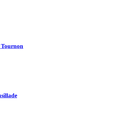
à Tournon
usillade