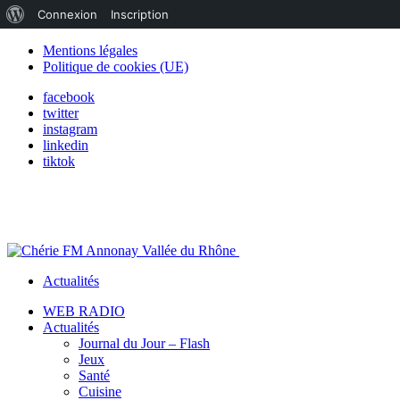
À
Connexion
Inscription
propos
Mentions légales
Politique de cookies (UE)
de
facebook
WordPress
twitter
instagram
linkedin
tiktok
Actualités
WEB RADIO
Actualités
Journal du Jour – Flash
Jeux
Santé
Cuisine