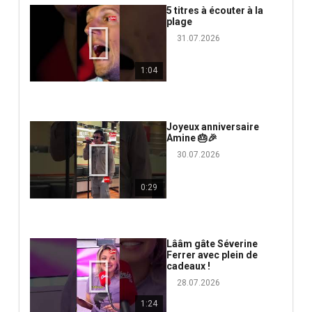
5 titres à écouter à la
plage
31.07.2026
1:04
Joyeux anniversaire
Amine 🎂🎉
30.07.2026
0:29
Lââm gâte Séverine
Ferrer avec plein de
cadeaux !
28.07.2026
1:24