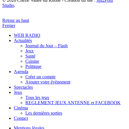
© 2026 Chérie Vallée du Rhône - Création du site :
Jus2Pom
Studio
.
Retour au haut
Fermer
WEB RADIO
Actualités
Journal du Jour – Flash
Jeux
Santé
Cuisine
Politique
Agenda
Créer un compte
Ajouter votre évènement
Spectacles
Jeux
Tous les jeux
REGLEMENT JEUX ANTENNE et FACEBOOK
Cinéma
Les dernières sorties
Contact
Mentions légales