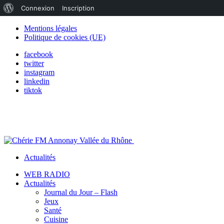
À
Connexion
Inscription
propos
Mentions légales
Politique de cookies (UE)
de
facebook
WordPress
twitter
instagram
linkedin
tiktok
Actualités
WEB RADIO
Actualités
Journal du Jour – Flash
Jeux
Santé
Cuisine