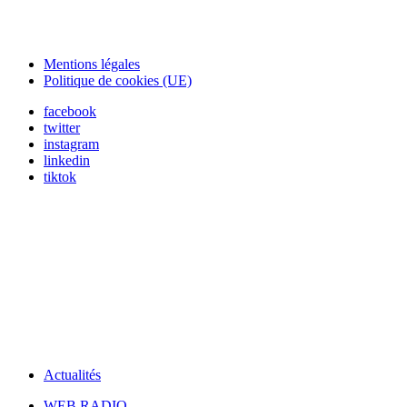
Mentions légales
Politique de cookies (UE)
facebook
twitter
instagram
linkedin
tiktok
Actualités
WEB RADIO