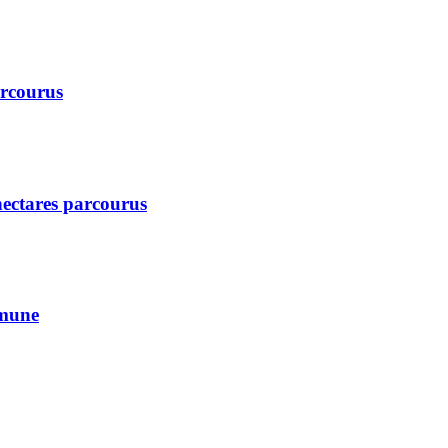
arcourus
 hectares parcourus
mmune