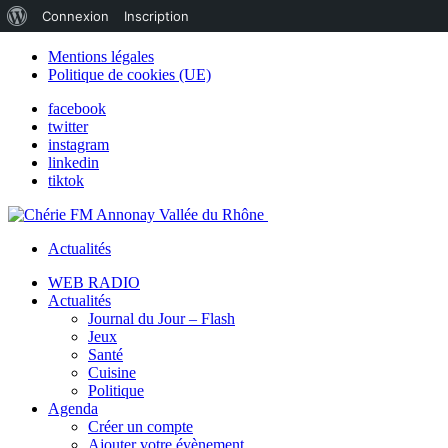
À
Connexion
Inscription
propos
Mentions légales
Politique de cookies (UE)
de
facebook
WordPress
twitter
instagram
linkedin
tiktok
Actualités
WEB RADIO
Actualités
Journal du Jour – Flash
Jeux
Santé
Cuisine
Politique
Agenda
Créer un compte
Ajouter votre évènement