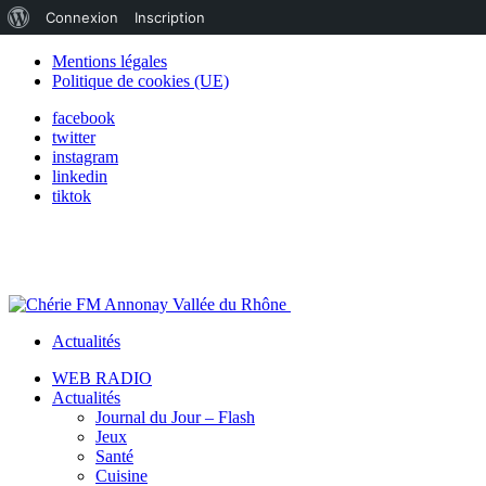
À
Connexion
Inscription
propos
Mentions légales
Politique de cookies (UE)
de
facebook
WordPress
twitter
instagram
linkedin
tiktok
Actualités
WEB RADIO
Actualités
Journal du Jour – Flash
Jeux
Santé
Cuisine