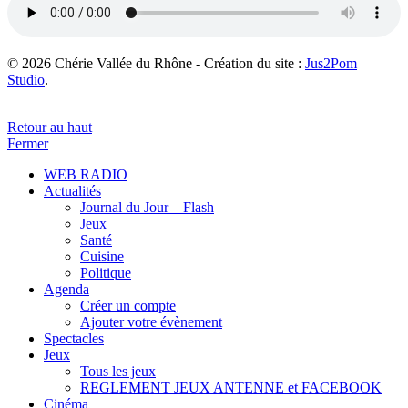
© 2026 Chérie Vallée du Rhône - Création du site :
Jus2Pom
Studio
.
Retour au haut
Fermer
WEB RADIO
Actualités
Journal du Jour – Flash
Jeux
Santé
Cuisine
Politique
Agenda
Créer un compte
Ajouter votre évènement
Spectacles
Jeux
Tous les jeux
REGLEMENT JEUX ANTENNE et FACEBOOK
Cinéma