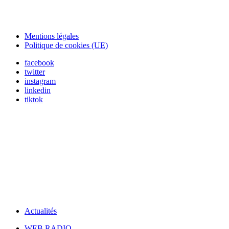
Mentions légales
Politique de cookies (UE)
facebook
twitter
instagram
linkedin
tiktok
Actualités
WEB RADIO