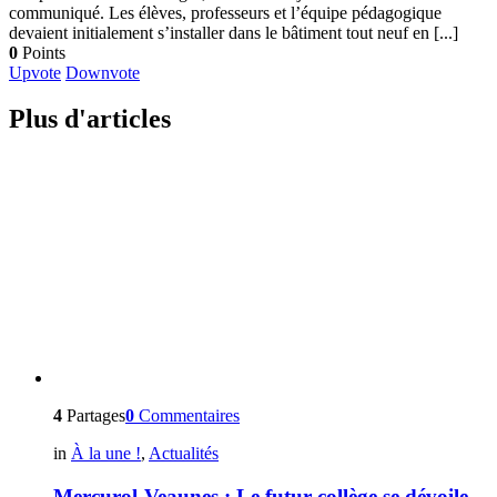
communiqué. Les élèves, professeurs et l’équipe pédagogique
devaient initialement s’installer dans le bâtiment tout neuf en [...]
0
Points
Upvote
Downvote
Plus d'articles
4
Partages
0
Commentaires
in
À la une !
,
Actualités
Mercurol-Veaunes : Le futur collège se dévoile