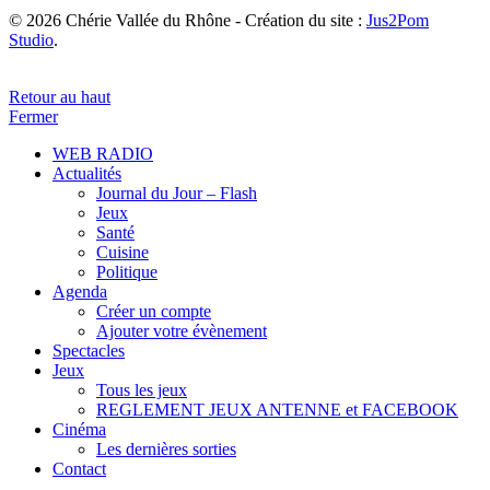
© 2026 Chérie Vallée du Rhône - Création du site :
Jus2Pom
Studio
.
Retour au haut
Fermer
WEB RADIO
Actualités
Journal du Jour – Flash
Jeux
Santé
Cuisine
Politique
Agenda
Créer un compte
Ajouter votre évènement
Spectacles
Jeux
Tous les jeux
REGLEMENT JEUX ANTENNE et FACEBOOK
Cinéma
Les dernières sorties
Contact