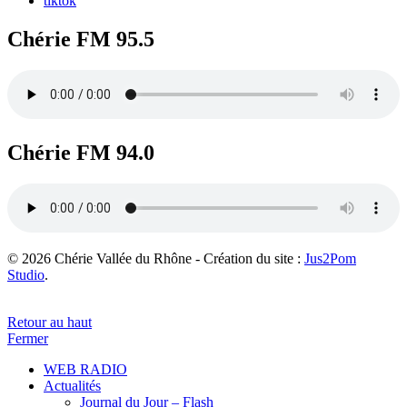
tiktok
Chérie FM 95.5
Chérie FM 94.0
© 2026 Chérie Vallée du Rhône - Création du site :
Jus2Pom
Studio
.
Retour au haut
Fermer
WEB RADIO
Actualités
Journal du Jour – Flash