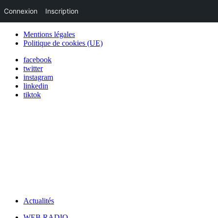
Connexion
Inscription
Mentions légales
Politique de cookies (UE)
facebook
twitter
instagram
linkedin
tiktok
Actualités
WEB RADIO