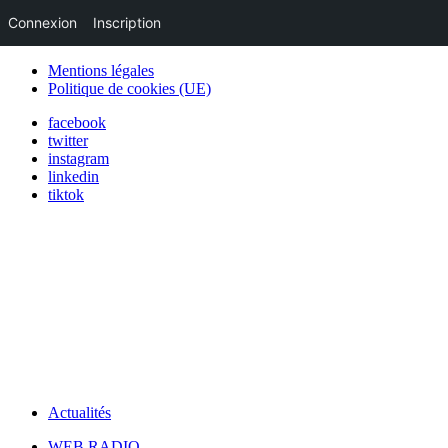
Connexion
Inscription
Mentions légales
Politique de cookies (UE)
facebook
twitter
instagram
linkedin
tiktok
Actualités
WEB RADIO