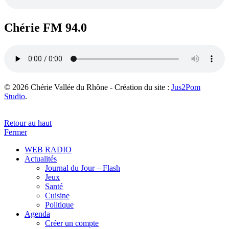
Chérie FM 94.0
© 2026 Chérie Vallée du Rhône - Création du site :
Jus2Pom
Studio
.
Retour au haut
Fermer
WEB RADIO
Actualités
Journal du Jour – Flash
Jeux
Santé
Cuisine
Politique
Agenda
Créer un compte