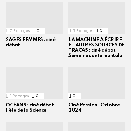
7
Partages
0
Commentaires
5
Partages
0
Commentaires
SAGES FEMMES : ciné
LA MACHINE A ÉCRIRE
débat
ET AUTRES SOURCES DE
TRACAS : ciné débat
Semaine santé mentale
1
Partages
0
Commentaires
0
Commentaires
OCÉANS : ciné débat
Ciné Passion : Octobre
Fête de la Science
2024