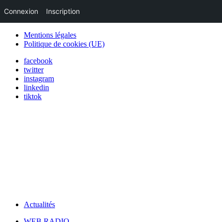
Connexion
Inscription
Mentions légales
Politique de cookies (UE)
facebook
twitter
instagram
linkedin
tiktok
Actualités
WEB RADIO