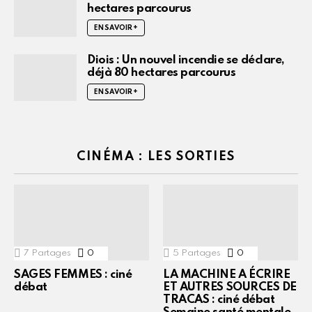
hectares parcourus
EN SAVOIR +
Diois : Un nouvel incendie se déclare,
déjà 80 hectares parcourus
EN SAVOIR +
CINÉMA : LES SORTIES
7
Partages
0
Commentaires
5
Partages
0
Commentaires
SAGES FEMMES : ciné
LA MACHINE A ÉCRIRE
débat
ET AUTRES SOURCES DE
TRACAS : ciné débat