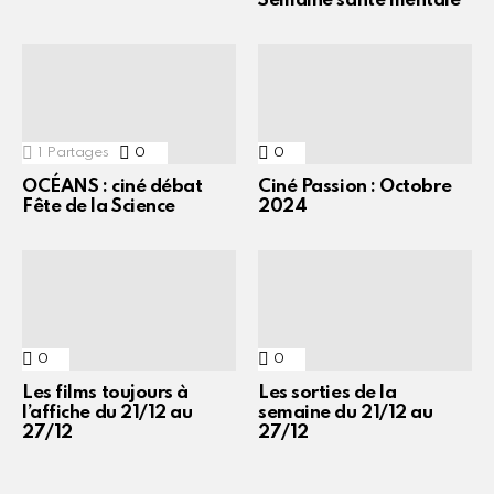
Semaine santé mentale
1
Partages
0
Commentaires
0
Commentaires
OCÉANS : ciné débat
Ciné Passion : Octobre
Fête de la Science
2024
0
Commentaires
0
Commentaires
Les films toujours à
Les sorties de la
l’affiche du 21/12 au
semaine du 21/12 au
27/12
27/12