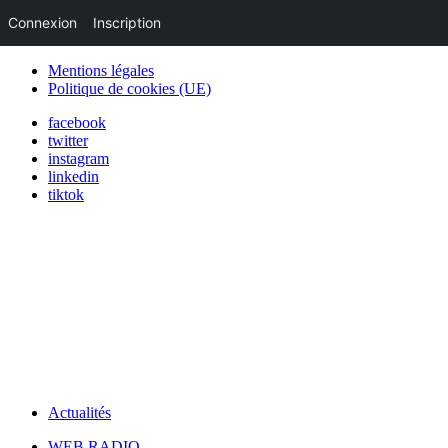
Connexion
Inscription
Mentions légales
Politique de cookies (UE)
facebook
twitter
instagram
linkedin
tiktok
Actualités
WEB RADIO