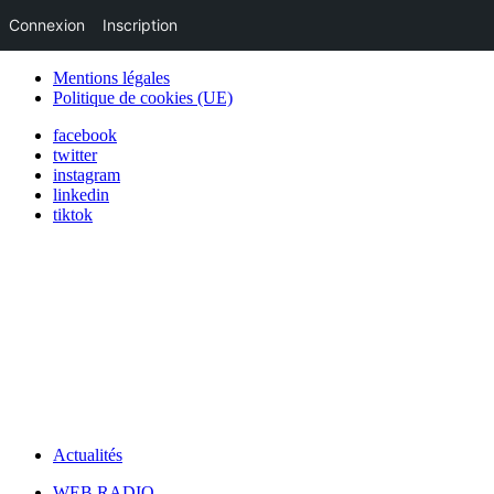
Connexion
Inscription
Mentions légales
Politique de cookies (UE)
facebook
twitter
instagram
linkedin
tiktok
Actualités
WEB RADIO