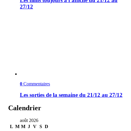
Les films toujours à l’affiche du 21/12 au
27/12
0
Commentaires
Les sorties de la semaine du 21/12 au 27/12
Calendrier
août 2026
L
M
M
J
V
S
D