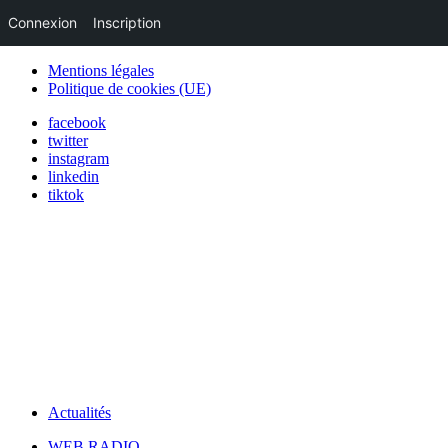
Connexion
Inscription
Mentions légales
Politique de cookies (UE)
facebook
twitter
instagram
linkedin
tiktok
Actualités
WEB RADIO