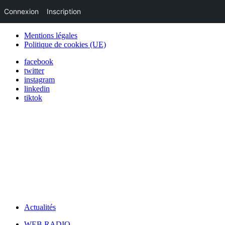
Connexion
Inscription
Mentions légales
Politique de cookies (UE)
facebook
twitter
instagram
linkedin
tiktok
Actualités
WEB RADIO