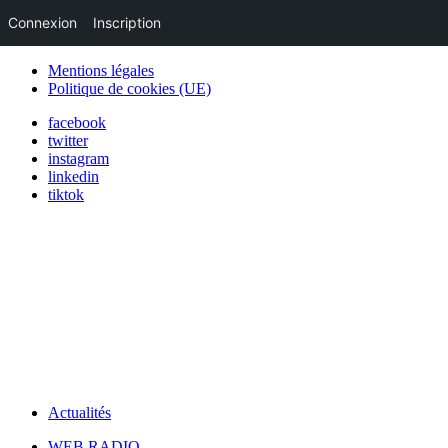
Connexion
Inscription
Mentions légales
Politique de cookies (UE)
facebook
twitter
instagram
linkedin
tiktok
Actualités
WEB RADIO