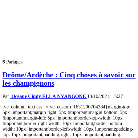
6
Partages
Drôme/Ardèche : Cinq choses à savoir sur
les champignons
Par
Océane Cindy ELLA NYANGONE
13/10/2021, 15:27
[vc_column_text css= ».vc_custom_1631290704384{margin-top:
5px !important;margin-right: 5px !important;margin-bottom: 5px
!important;margin-left: 5px !important;border-top-width: 10px
!important;border-right-width: 10px !important;border-bottom-
width: 10px !important;border-left-width: 10px !important;padding-
top: 15px !important;padding-right: 15px !important;padding-