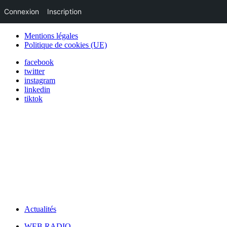
Connexion
Inscription
Mentions légales
Politique de cookies (UE)
facebook
twitter
instagram
linkedin
tiktok
Actualités
WEB RADIO