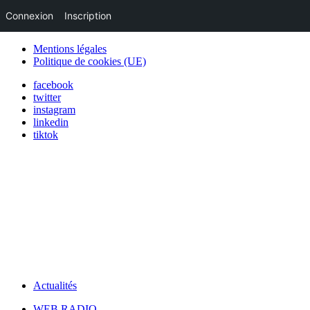
Connexion
Inscription
Mentions légales
Politique de cookies (UE)
facebook
twitter
instagram
linkedin
tiktok
Actualités
WEB RADIO