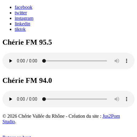
facebook
twitter
instagram
linkedin
tiktok
Chérie FM 95.5
Chérie FM 94.0
© 2026 Chérie Vallée du Rhône - Création du site :
Jus2Pom
Studio
.