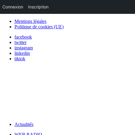
Connexion
Inscription
Mentions légales
Politique de cookies (UE)
facebook
twitter
instagram
linkedin
tiktok
Actualités
WEB RADIO