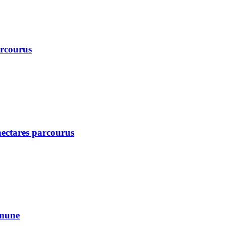
arcourus
 hectares parcourus
mmune