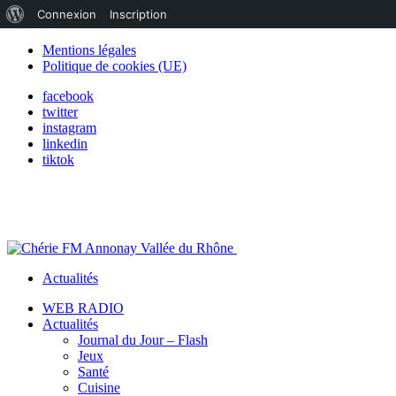
À
Connexion
Inscription
propos
Mentions légales
Politique de cookies (UE)
de
facebook
WordPress
twitter
instagram
linkedin
tiktok
Actualités
WEB RADIO
Actualités
Journal du Jour – Flash
Jeux
Santé
Cuisine