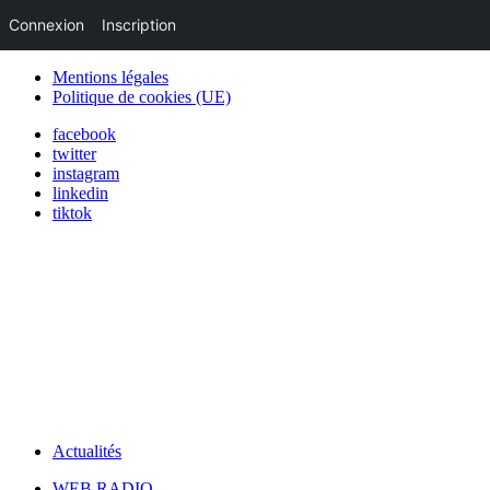
Connexion
Inscription
Mentions légales
Politique de cookies (UE)
facebook
twitter
instagram
linkedin
tiktok
Actualités
WEB RADIO