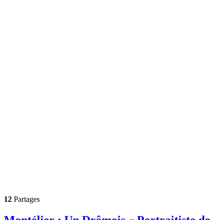
12
Partages
Montélier : Un Drômois « Portraitiste de