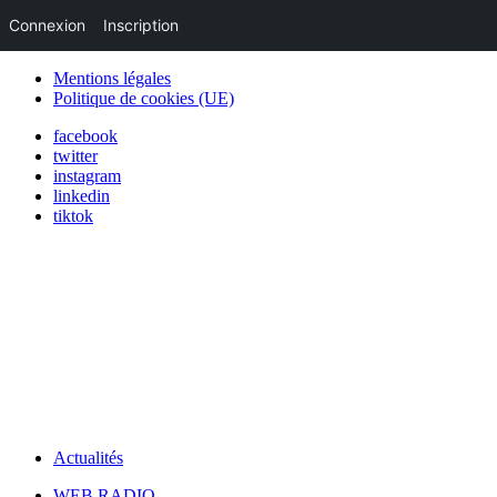
Connexion
Inscription
Mentions légales
Politique de cookies (UE)
facebook
twitter
instagram
linkedin
tiktok
Actualités
WEB RADIO