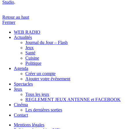
Studio
.
Retour au haut
Fermer
WEB RADIO
Actualités
Journal du Jour – Flash
Jeux
Santé
Cuisine
Politique
Agenda
Créer un compte
Ajouter votre évènement
Spectacles
Jeux
Tous les jeux
REGLEMENT JEUX ANTENNE et FACEBOOK
Cinéma
Les dernières sorties
Contact
Mentions légales