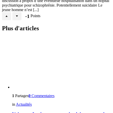
discussion à propos d’une éventuelle hospitalisation dans un hôpital
psychiatrique pour schizophrénie. Potentiellement suicidaire Le
jeune homme n’est [...]
-1
Points
Plus d'articles
1
Partages
0
Commentaires
in
Actualités