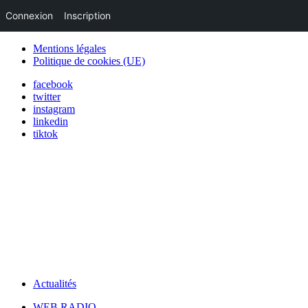
Connexion
Inscription
Mentions légales
Politique de cookies (UE)
facebook
twitter
instagram
linkedin
tiktok
Actualités
WEB RADIO