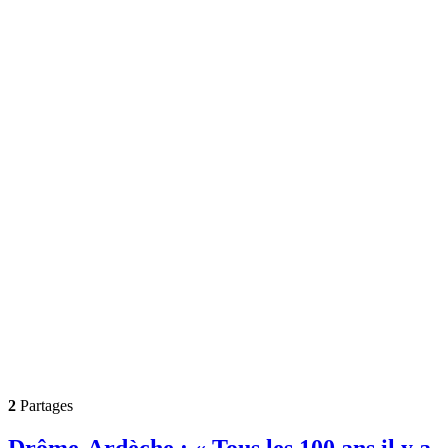
2
Partages
Drôme-Ardèche : « Tous les 100 ans il y a