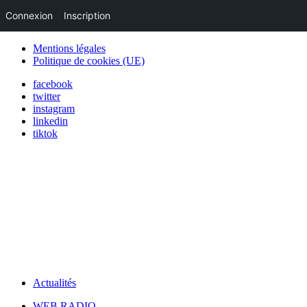
Connexion
Inscription
Mentions légales
Politique de cookies (UE)
facebook
twitter
instagram
linkedin
tiktok
Actualités
WEB RADIO