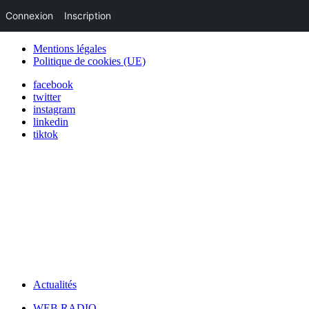
Connexion
Inscription
Mentions légales
Politique de cookies (UE)
facebook
twitter
instagram
linkedin
tiktok
Actualités
WEB RADIO