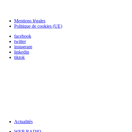
Mentions légales
Politique de cookies (UE)
facebook
twitter
instagram
linkedin
tiktok
Actualités
WEB RADIO