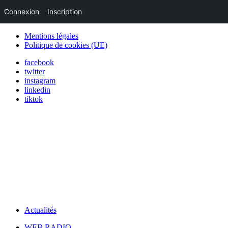
Connexion
Inscription
Mentions légales
Politique de cookies (UE)
facebook
twitter
instagram
linkedin
tiktok
Actualités
WEB RADIO