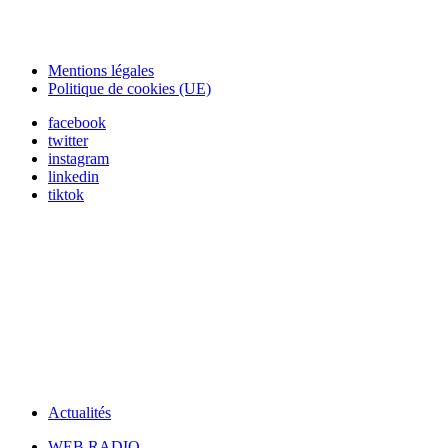
Mentions légales
Politique de cookies (UE)
facebook
twitter
instagram
linkedin
tiktok
Actualités
WEB RADIO