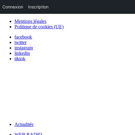
Connexion
Inscription
Mentions légales
Politique de cookies (UE)
facebook
twitter
instagram
linkedin
tiktok
Actualités
WEB RADIO