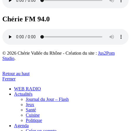
Chérie FM 94.0
© 2026 Chérie Vallée du Rhône - Création du site :
Jus2Pom
Studio
.
Retour au haut
Fermer
WEB RADIO
Actualités
Journal du Jour – Flash
Jeux
Santé
Cuisine
Politique
Agenda
Créer un compte