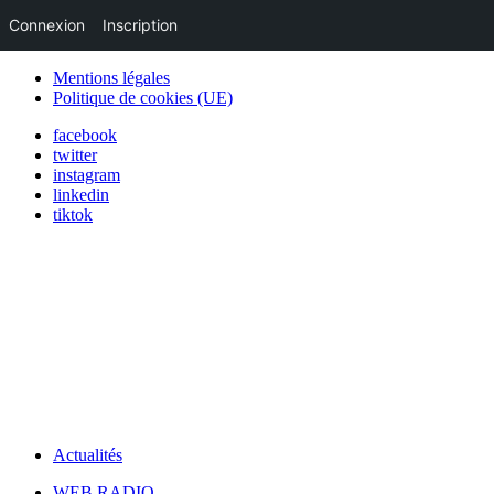
Connexion
Inscription
Mentions légales
Politique de cookies (UE)
facebook
twitter
instagram
linkedin
tiktok
Actualités
WEB RADIO