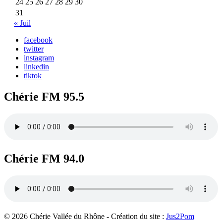
24
25
26
27
28
29
30
31
« Juil
facebook
twitter
instagram
linkedin
tiktok
Chérie FM 95.5
Chérie FM 94.0
© 2026 Chérie Vallée du Rhône - Création du site :
Jus2Pom