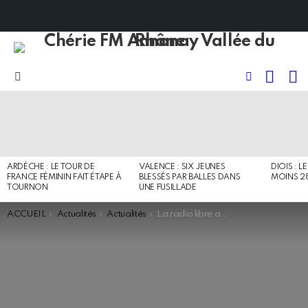
RECHE
I
FOLLOW
Menu
US
DERNIERS
ARTICLES
ARDÈCHE : LE TOUR DE
VALENCE : SIX JEUNES
DIOIS : L
FRANCE FÉMININ FAIT ÉTAPE À
BLESSÉS PAR BALLES DANS
MOINS 2
TOURNON
UNE FUSILLADE
You are here:
ACCUEIL
Actualités
Actualités
La radio libre a 40 ans ! Retrouvez quelques passages de notre édition spéciale fête de la radio