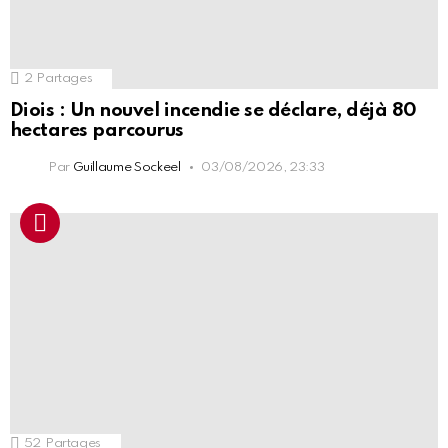
2
Partages
Diois : Un nouvel incendie se déclare, déjà 80
hectares parcourus
Par
Guillaume Sockeel
03/08/2026, 23:33
52
Partages