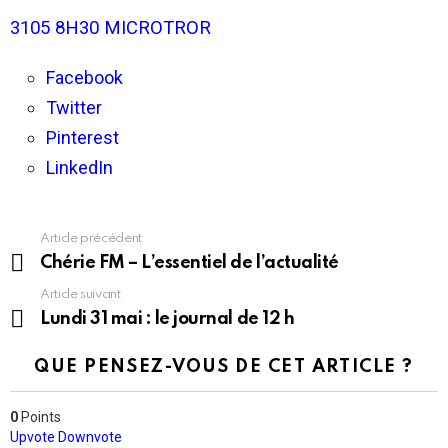
3105 8H30 MICROTROR
Facebook
Twitter
Pinterest
LinkedIn
Article précédent
En
voir
Chérie FM – L’essentiel de l’actualité
plus
Article suivant
Lundi 31 mai : le journal de 12 h
QUE PENSEZ-VOUS DE CET ARTICLE ?
0
Points
Upvote
Downvote