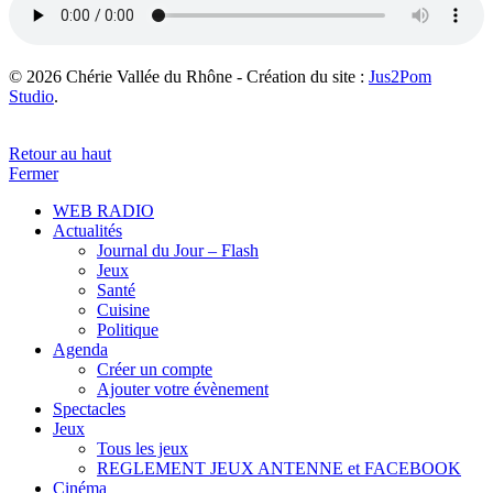
© 2026 Chérie Vallée du Rhône - Création du site :
Jus2Pom
Studio
.
Retour au haut
Fermer
WEB RADIO
Actualités
Journal du Jour – Flash
Jeux
Santé
Cuisine
Politique
Agenda
Créer un compte
Ajouter votre évènement
Spectacles
Jeux
Tous les jeux
REGLEMENT JEUX ANTENNE et FACEBOOK
Cinéma