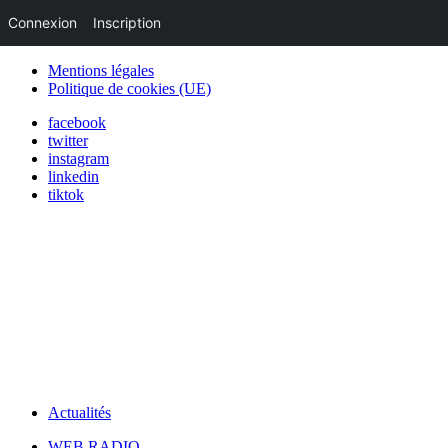
Connexion
Inscription
Mentions légales
Politique de cookies (UE)
facebook
twitter
instagram
linkedin
tiktok
Actualités
WEB RADIO