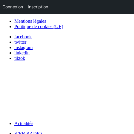
Connexion
Inscription
Mentions légales
Politique de cookies (UE)
facebook
twitter
instagram
linkedin
tiktok
Actualités
WEB RADIO